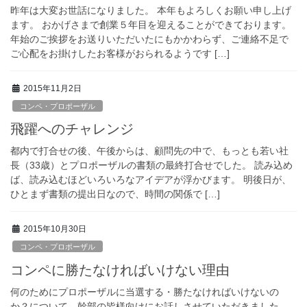
昨年は大変お世話になりました。 本年もよろしくお願い申し上げ
ます。 おかげさまで創業５年目を迎えることができております。
年始のご挨拶をお送りいただいたにもかかわらず、ご連絡不足で
ご心配をお掛けしたお客様がおられるようです […]
2015年11月2日
コンペ・プロポーザル
飛躍へのチャレンジ
都内で打合せの後、午後からは、顧問先の中で、もっとも若い社
長（33歳）とプロポーザルの書類の最終打合せでした。 読み込め
ば、読み込むほどいろいろなアイデアが浮かびます。 明後日が、
ひとまず書類の提出日なので、時間の関係で […]
2015年10月30日
コンペ・プロポーザル
コンペに勝たなければいけない理由
何のためにプロポーザルに当選する・勝たなければいけないの
か？について、幹部の皆様向けにお話しさせていただきました。