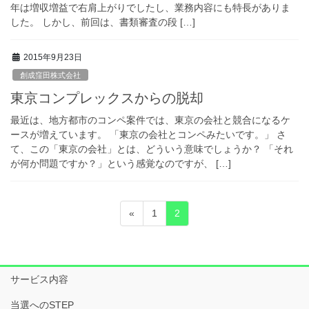
年は増収増益で右肩上がりでしたし、業務内容にも特長がありま
した。 しかし、前回は、書類審査の段 […]
2015年9月23日
創成窪田株式会社
東京コンプレックスからの脱却
最近は、地方都市のコンペ案件では、東京の会社と競合になるケ
ースが増えています。 「東京の会社とコンペみたいです。」 さ
て、この「東京の会社」とは、どういう意味でしょうか？ 「それ
が何か問題ですか？」という感覚なのですが、 […]
投
固
固
«
1
2
稿
定
定
ペ
ペ
ナ
ー
ー
ビ
ジ
ジ
サービス内容
ゲ
当選へのSTEP