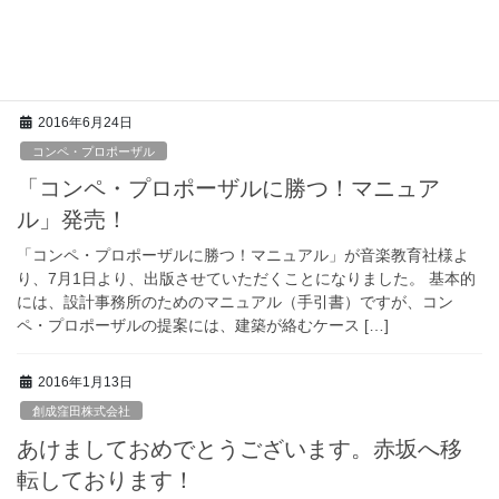
た 本年も変わらずご愛顧の程 よろしくお願い申し上げます 昨日
は伊勢湾岸道で虹に出会いました これを見られた皆様に必ず良い
ことがあると思います
2016年6月24日
コンペ・プロポーザル
「コンペ・プロポーザルに勝つ！マニュア
ル」発売！
「コンペ・プロポーザルに勝つ！マニュアル」が音楽教育社様よ
り、7月1日より、出版させていただくことになりました。 基本的
には、設計事務所のためのマニュアル（手引書）ですが、コン
ペ・プロポーザルの提案には、建築が絡むケース […]
2016年1月13日
創成窪田株式会社
あけましておめでとうございます。赤坂へ移
転しております！